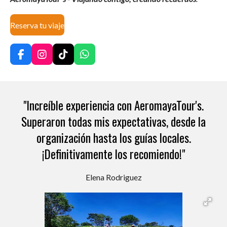
Reserva tu viaje
F
I
T
W
a
n
i
h
c
s
k
a
e
t
T
t
b
a
o
s
"Increíble experiencia con AeromayaTour's.
o
g
k
A
o
r
p
Superaron todas mis expectativas, desde la
k
a
p
organización hasta los guías locales.
m
¡Definitivamente los recomiendo!"
Elena Rodriguez