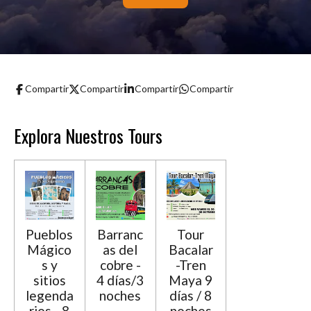
Compartir
Compartir
Compartir
Compartir
Explora Nuestros Tours
Pueblos
Barranc
Tour
Mágico
as del
Bacalar
s y
cobre -
-Tren
sitios
4 días/3
Maya 9
legenda
noches
días / 8
rios - 8
noches