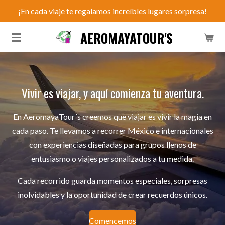
¡En cada viaje te regalamos increíbles lugares sorpresa!
Ir
al
AEROMAYATOUR'S
contenido
principal
Vivir es viajar, y aquí comienza tu aventura.
En AeromayaTour´s creemos que viajar es vivir la magia en
cada paso. Te llevamos a recorrer México e internacionales
con experiencias diseñadas para grupos llenos de
entusiasmo o viajes personalizados a tu medida.
Cada recorrido guarda momentos especiales, sorpresas
inolvidables y la oportunidad de crear recuerdos únicos.
Comencemos