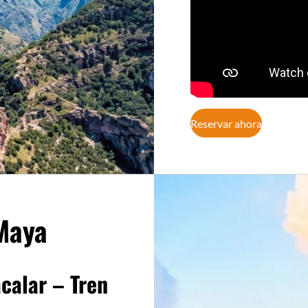
Reservar ahora
Maya
acalar – Tren