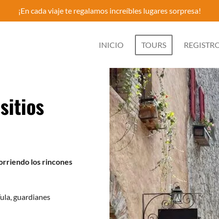
¡En cada viaje te regalamos increíbles lugares sorpresa!
INICIO
TOURS
REGISTRO
sitios
corriendo los rincones
ula, guardianes