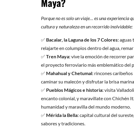
Maya?
Porque no es solo un viaje… es una experiencia q
cultura y naturaleza en un recorrido inolvidable:
✅
Bacalar, la Laguna de los 7 Colores:
aguas 
relajarte en columpios dentro del agua, remar
✅
Tren Maya:
vive la emoción de recorrer par
el proyecto ferroviario más emblemático del p
✅
Mahahual y Chetumal:
rincones caribeños 
caminar su malecón y disfrutar la brisa marina
✅
Pueblos Mágicos e historia:
visita Valladol
encanto colonial, y maravíllate con Chichén It
humanidad y maravilla del mundo moderno.
✅
Mérida la Bella:
capital cultural del sureste
sabores y tradiciones.